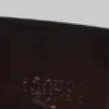
Email
CONNEC
Nej tac