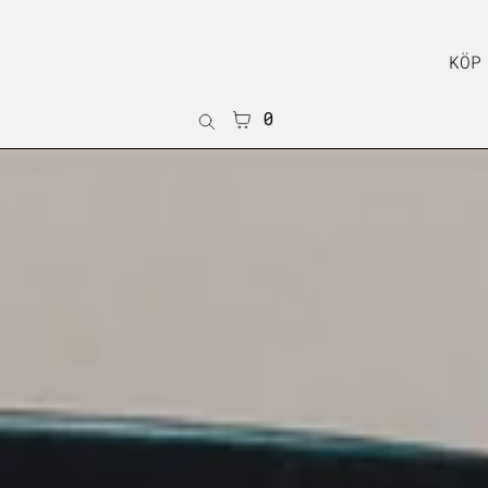
KÖP
VARUKORG
0
Sök
på