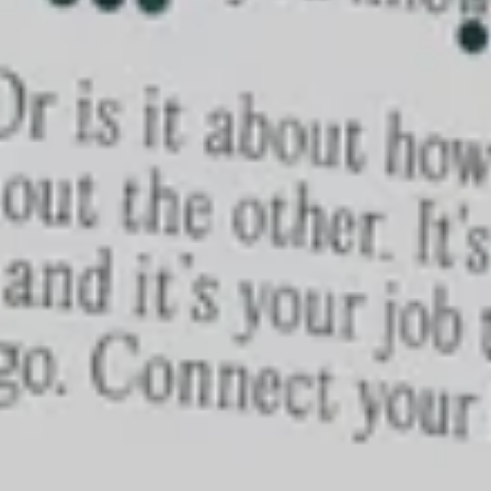
FÅ 15% 
Få 15 % på ditt f
bli en del av Fungi
Vi skickar bar
kunskap, events, i
exklusiva erb