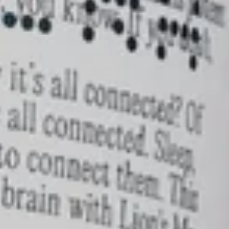
RABATT
örsta köp och
.era familjen.
a det bra:
nspiration och
judanden.