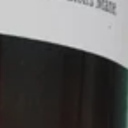
T.
k.